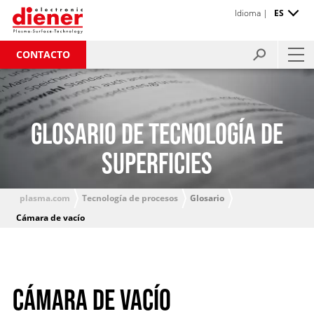
Idioma |
ES
CONTACTO
GLOSARIO DE TECNOLOGÍA DE
SUPERFICIES
plasma.com
Tecnología de procesos
Glosario
Cámara de vacío
CÁMARA DE VACÍO