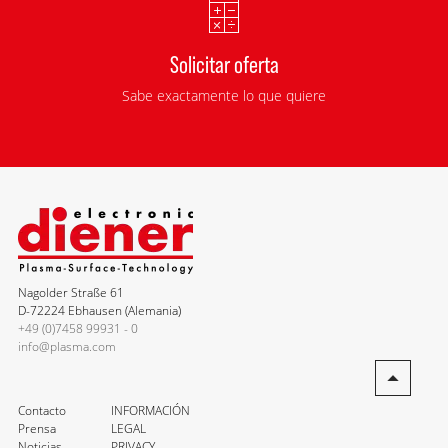
Solicitar oferta
Sabe exactamente lo que quiere
Nagolder Straße 61
D-72224 Ebhausen (Alemania)
+49 (0)7458 99931 - 0
info@plasma.com
Contacto
INFORMACIÓN
Prensa
LEGAL
Noticias
PRIVACY