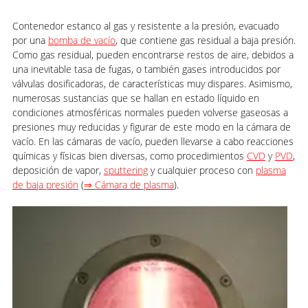
Contenedor estanco al gas y resistente a la presión, evacuado
por una
bomba de vacío
, que contiene gas residual a baja presión.
Como gas residual, pueden encontrarse restos de aire, debidos a
una inevitable tasa de fugas, o también gases introducidos por
válvulas dosificadoras, de características muy dispares. Asimismo,
numerosas sustancias que se hallan en estado líquido en
condiciones atmosféricas normales pueden volverse gaseosas a
presiones muy reducidas y figurar de este modo en la cámara de
vacío. En las cámaras de vacío, pueden llevarse a cabo reacciones
químicas y físicas bien diversas, como procedimientos
CVD
y
PVD
,
deposición de vapor,
sputtering
y cualquier proceso con
plasma
de baja presión
(
⇒ Cámara de plasma
).