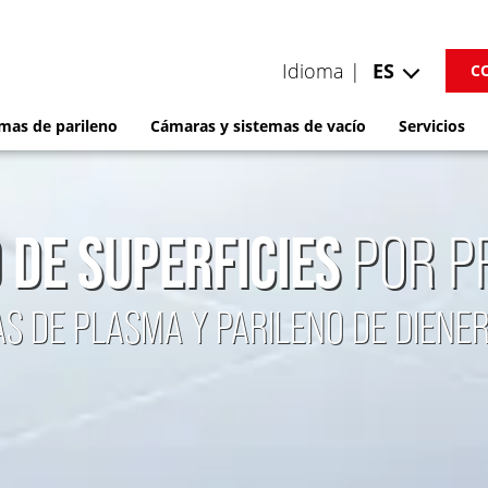
Idioma |
ES
C
mas de parileno
Cámaras y sistemas de vacío
Servicios
 DE SUPERFICIES
POR P
S DE PLASMA Y PARILENO DE DIENE