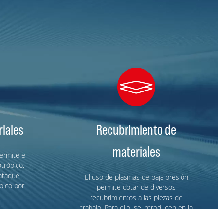
iales
Recubrimiento de
materiales
ermite el
otrópico.
ataque
El uso de plasmas de baja presión
pico por
permite dotar de diversos
recubrimientos a las piezas de
trabajo. Para ello, se introducen en la
cámara de vacío materiales de partida