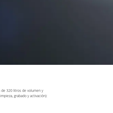
 de 320 litros de volumen y
limpieza, grabado y activación):