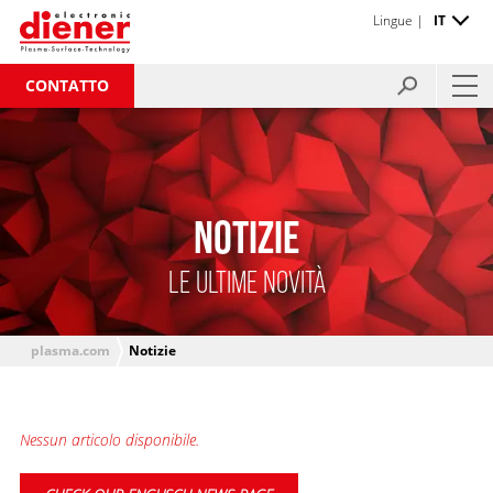
Lingue |
IT
CONTATTO
NOTIZIE
LE ULTIME NOVITÀ
plasma.com
Notizie
Nessun articolo disponibile.