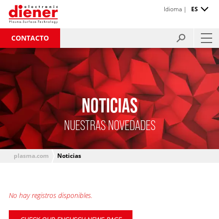
Idioma |
ES
CONTACTO
NOTICIAS
NUESTRAS NOVEDADES
plasma.com
Noticias
No hay registros disponibles.