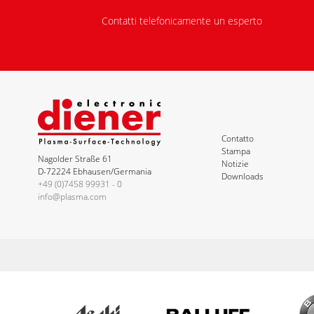
Contatti telefonicamente un esperto
Contatto
Stampa
Nagolder Straße 61
Notizie
D-72224 Ebhausen/Germania
Downloads
+49 (0)7458 99931 - 0
info@plasma.com