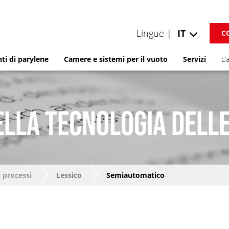
Lingue |
IT
C
ti di parylene
Camere e sistemi per il vuoto
Servizi
L’
ELLA TECNOLOGIA DELLE
 processi
Lessico
Semiautomatico