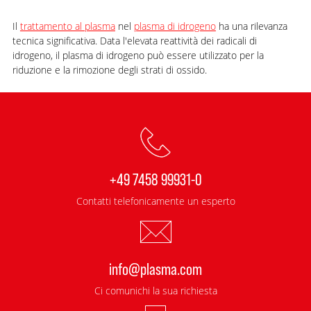
Il
trattamento al plasma
nel
plasma di idrogeno
ha una rilevanza
tecnica significativa. Data l'elevata reattività dei radicali di
idrogeno, il plasma di idrogeno può essere utilizzato per la
riduzione e la rimozione degli strati di ossido.
+49 7458 99931-0
Contatti telefonicamente un esperto
info@plasma.com
Ci comunichi la sua richiesta