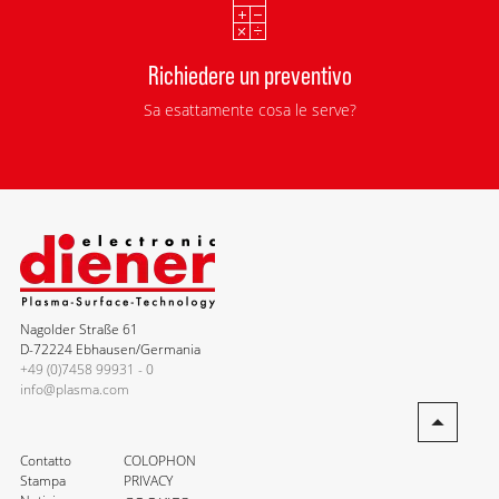
Richiedere un preventivo
Sa esattamente cosa le serve?
Nagolder Straße 61
D-72224 Ebhausen/Germania
+49 (0)7458 99931 - 0
info@plasma.com
Contatto
COLOPHON
Stampa
PRIVACY