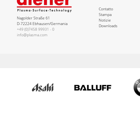
Contatto
Stampa
Nagolder Straße 61
Notizie
D-72224 Ebhausen/Germania
Downloads
+49 (0)7458 99931 - 0
info@plasma.com