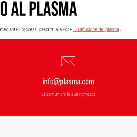
O AL PLASMA
mediante i processi descritti alla voce
⇒ Diffusione del plasma
.
info@plasma.com
Ci comunichi la sua richiesta