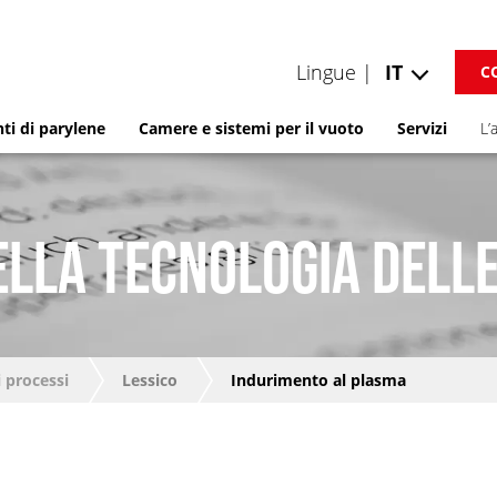
Lingue |
IT
C
ti di parylene
Camere e sistemi per il vuoto
Servizi
L’
ELLA TECNOLOGIA DELLE
 processi
Lessico
Indurimento al plasma