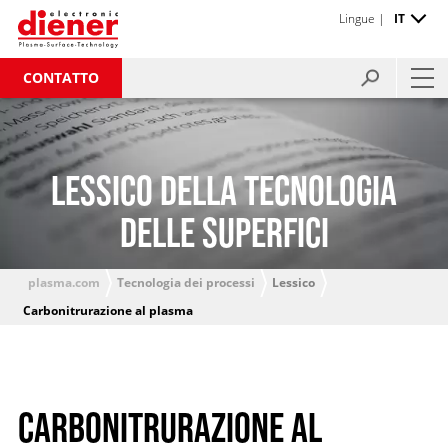
Lingue |
IT
CONTATTO
LESSICO DELLA TECNOLOGIA
DELLE SUPERFICI
plasma.com
Tecnologia dei processi
Lessico
Carbonitrurazione al plasma
CARBONITRURAZIONE AL