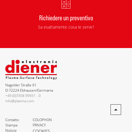
Richiedere un preventivo
Sa esattamente cosa le serve?
Nagolder Straße 61
D-72224 Ebhausen/Germania
+49 (0)7458 99931 - 0
info@plasma.com
Contatto
COLOPHON
Stampa
PRIVACY
Notizie
COOKIES