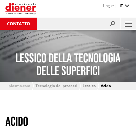
Lingue |
IT
CONTATTO
LESSICO DELLA TECNOLOGIA
DELLE SUPERFICI
plasma.com
Tecnologia dei processi
Lessico
Acido
ACIDO