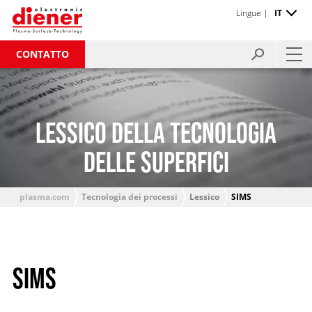
Lingue |
IT
CONTATTO
LESSICO DELLA TECNOLOGIA
DELLE SUPERFICI
plasma.com
Tecnologia dei processi
Lessico
SIMS
SIMS