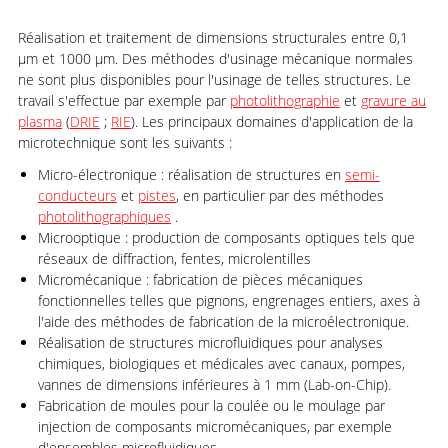
Réalisation et traitement de dimensions structurales entre 0,1
µm et 1000 µm. Des méthodes d'usinage mécanique normales
ne sont plus disponibles pour l'usinage de telles structures. Le
travail s'effectue par exemple par
photolithographie
et
gravure au
plasma
(
DRIE
;
RIE
). Les principaux domaines d'application de la
microtechnique sont les suivants :
Micro-électronique : réalisation de structures en
semi-
conducteurs
et
pistes
, en particulier par des méthodes
photolithographiques
.
Microoptique : production de composants optiques tels que
réseaux de diffraction, fentes, microlentilles
Micromécanique : fabrication de pièces mécaniques
fonctionnelles telles que pignons, engrenages entiers, axes à
l'aide des méthodes de fabrication de la microélectronique.
Réalisation de structures microfluidiques pour analyses
chimiques, biologiques et médicales avec canaux, pompes,
vannes de dimensions inférieures à 1 mm (Lab-on-Chip).
Fabrication de moules pour la coulée ou le moulage par
injection de composants micromécaniques, par exemple
d'ensembles microfluidiques