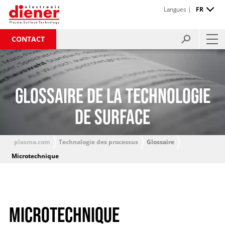
Langues |
FR
CONTACT
GLOSSAIRE DE LA TECHNOLOGIE
DE SURFACE
plasma.com
Technologie des processus
Glossaire
Microtechnique
MICROTECHNIQUE