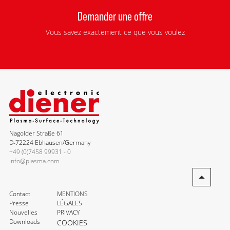
Demander une offre
Vous savez exactement ce que vous voulez
Nagolder Straße 61
D-72224 Ebhausen/Germany
+49 (0)7458 99931 - 0
info@plasma.com
Contact
MENTIONS
Presse
LÉGALES
Nouvelles
PRIVACY
Downloads
COOKIES