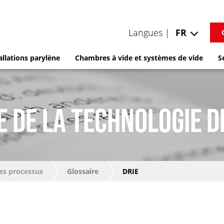
Langues |
FR
allations parylène
Chambres à vide et systèmes de vide
S
E DE LA TECHNOLOGIE D
es processus
Glossaire
DRIE