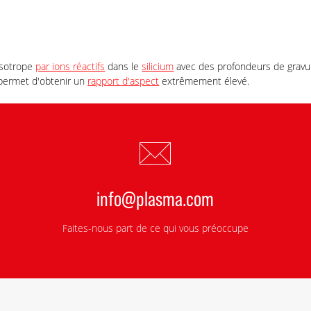
sotrope
par ions réactifs
dans le
silicium
avec des profondeurs de gravur
 permet d'obtenir un
rapport d'aspect
extrêmement élevé.
info@plasma.com
Faites-nous part de ce qui vous préoccupe