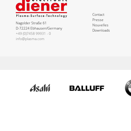
Contact
Presse
Nagolder Straße 61
Nouvelles
D-72224 Ebhausen/Germany
Downloads
+49 (0)7458 99931 - 0
info@plasma.com