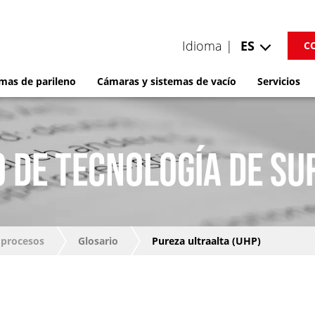
Idioma |
ES
C
mas de parileno
Cámaras y sistemas de vacío
Servicios
 DE TECNOLOGÍA DE SU
 procesos
Glosario
Pureza ultraalta (UHP)