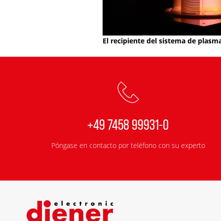
El recipiente del sistema de plasm
+49 7458 99931-0
Póngase en contacto por teléfono con su experto