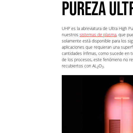
PUREZA ULT
UHP es la abreviatura de Ultra High Pur
nuestros
sistemas de plasma
, que pu
solamente está disponible para los s
aplicaciones que requieran una superf
cantidades ínfimas, como sucede en to
de los procesos, este fenómeno no re
recubiertos con AL
O
.
2
3