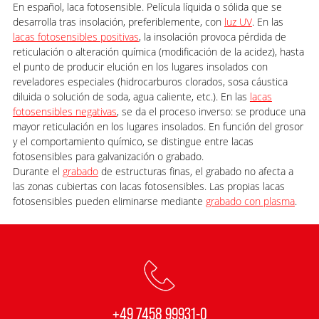
En español, laca fotosensible. Película líquida o sólida que se
desarrolla tras insolación, preferiblemente, con
luz UV
. En las
lacas fotosensibles positivas
, la insolación provoca pérdida de
reticulación o alteración química (modificación de la acidez), hasta
el punto de producir elución en los lugares insolados con
reveladores especiales (hidrocarburos clorados, sosa cáustica
diluida o solución de soda, agua caliente, etc.). En las
lacas
fotosensibles negativas
, se da el proceso inverso: se produce una
mayor reticulación en los lugares insolados. En función del grosor
y el comportamiento químico, se distingue entre lacas
fotosensibles para galvanización o grabado.
Durante el
grabado
de estructuras finas, el grabado no afecta a
las zonas cubiertas con lacas fotosensibles. Las propias lacas
fotosensibles pueden eliminarse mediante
grabado con plasma
.
+49 7458 99931-0