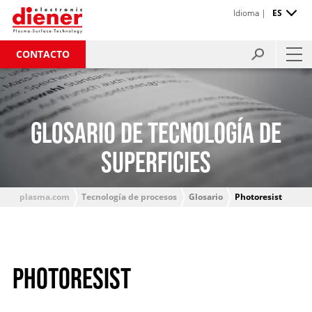
Idioma |
ES
CONTACTO
GLOSARIO DE TECNOLOGÍA DE
SUPERFICIES
plasma.com
Tecnología de procesos
Glosario
Photoresist
PHOTORESIST