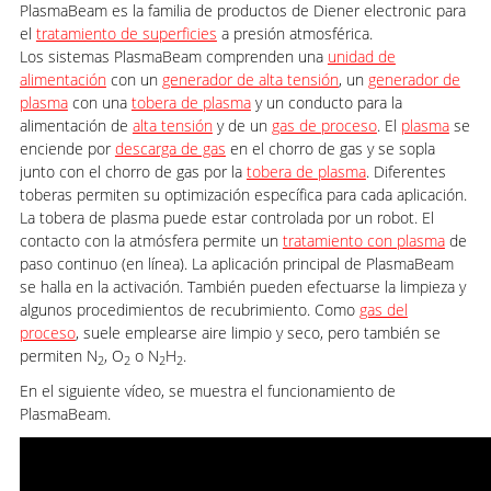
PlasmaBeam es la familia de productos de Diener electronic para
el
tratamiento de superficies
a presión atmosférica.
Los sistemas PlasmaBeam comprenden una
unidad de
alimentación
con un
generador de alta tensión
, un
generador de
plasma
con una
tobera de plasma
y un conducto para la
alimentación de
alta tensión
y de un
gas de proceso
. El
plasma
se
enciende por
descarga de gas
en el chorro de gas y se sopla
junto con el chorro de gas por la
tobera de plasma
. Diferentes
toberas permiten su optimización específica para cada aplicación.
La tobera de plasma puede estar controlada por un robot. El
contacto con la atmósfera permite un
tratamiento con plasma
de
paso continuo (en línea). La aplicación principal de PlasmaBeam
se halla en la activación. También pueden efectuarse la limpieza y
algunos procedimientos de recubrimiento. Como
gas del
proceso
, suele emplearse aire limpio y seco, pero también se
permiten N
, O
o N
H
.
2
2
2
2
En el siguiente vídeo, se muestra el funcionamiento de
PlasmaBeam.