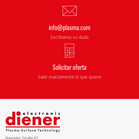
info@plasma.com
Escríbanos su duda
Solicitar oferta
Sabe exactamente lo que quiere
Nagolder Straße 61