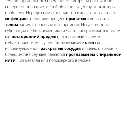
течение длительного времени. Несмотря на постоянное
совершенствование, в этой области существуют некоторые
проблемы. Нередко случается так, что имплантат вызывает
инфекцию
в теле или процесс
принятия
имплантата
телом
занимает очень много времени. Искусственная
субстанция не биосовместима и часто воспринимается телом
как
посторонний предмет
, отторгаемый в самом
неблагоприятном случае. Так называемые
стенты
,
используемые для
раскрытия
сосудов
и полых органов, в
большинстве случаев являются
протезами из спиральной
нити
– из металла или полимерного волокна –
выполненными
в форме трубки
. Связанные с ними
проблемы заключаются, например, в высоком
коэффициенте трения
при вводе в сосуды.
Наша
плазменная обработка
позволяет,
быстрее,
надежнее и без инфекций
интегрировать
в субстанцию
тела искусственные имплантаты. В отношении суставных и
зубных имплантатов плазменная обработка обеспечивает
реальную
биосовместимость
. На стенты в процессе
плазменной полимеризации
наносится слой HMDSO,
значительно
снижающий коэффициент трения