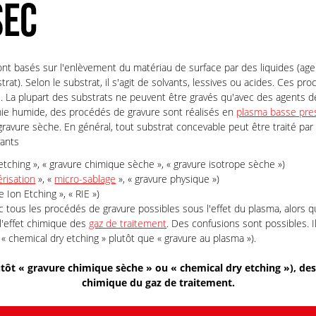
SEC
nt basés sur l'enlèvement du matériau de surface par des liquides (agen
rat). Selon le substrat, il s'agit de solvants, lessives ou acides. Ces p
La plupart des substrats ne peuvent être gravés qu'avec des agents de
mie humide, des procédés de gravure sont réalisés en
plasma basse pre
ravure sèche. En général, tout substrat concevable peut être traité pa
vants
etching », « gravure chimique sèche », « gravure isotrope sèche »)
érisation
», «
micro-sablage
», « gravure physique »)
e Ion Etching », « RIE »)
 tous les procédés de gravure possibles sous l'effet du plasma, alors q
 l'effet chimique des
gaz de traitement
. Des confusions sont possibles. Il
 chemical dry etching » plutôt que « gravure au plasma »).
tôt « gravure chimique sèche » ou « chemical dry etching »), des 
chimique du gaz de traitement.