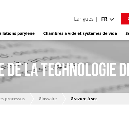
Langues |
FR
allations parylène
Chambres à vide et systèmes de vide
S
E DE LA TECHNOLOGIE D
es processus
Glossaire
Gravure à sec