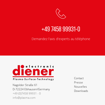
+49 7458 99931-0
Demandez l'avis d'experts au téléphone
Contact
Presse
Nagolder Straße 61
Nouvelles
D-72224 Ebhausen/Germany
Downloads
+49 (0)7458 99931 - 0
info@plasma.com