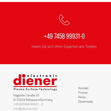
+49 7458 99931-0
Holen Sie sich Ihren Experten ans Telefon
Kontakt
Presse
Nagolder Straße 61
News
D-72224 Ebhausen/Germany
Downloads
+49 (0)7458 99931 - 0
info@plasma.com