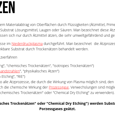
ZEN
dem Materialabtrag von Oberflächen durch Flüssigkeiten (Ätzmittel, Prim
ch Substrat Lösungsmittel, Laugen oder Säuren. Man bezeichnet diese Ä
assen sich nur durch Ätzmittel ätzen, die sehr umweltgefährdend und ge
esse im
Niederdruckplasma
durchgeführt. Man bezeichnet die Ätzproze
nkbare Substrat durch Trockenätzen behandelt werden.
tzverfahren
ing", "chemisches Trockenätzen", "isotropes Trockenätzen")
sandstrahlen
", "physikalisches Ätzen")
 Etching", "RIE")
so alle Ätzprozesse, die durch die Wirkung von Plasma möglich sind, den
ch die chemische Wirkung der
Prozessgase
. Verwechslungen sind möglic
 "chemisches Trockenätzen" oder "Chemical Dry Etching" zu verwenden).
sches Trockenätzen" oder "Chemical Dry Etching") werden Subst
Porzessgases geätzt.