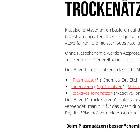
TROCKENÄT
Klassische Ätzverfahren basieren auf 
(Substrat) angreifen. Dies sind je na
Ätzverfahren. Die meisten Substrate l
Ohne Nasschchemie werden Atzproz
Trockenätzen. Generell kann jedes de
Der Begriff Trockenätzen erfasst die Ä
"
Plasmaätzen
" ("Chemical Dry Etch
Ionenätzen
("
Sputterätzen
", "
Mikro
Reaktives Ionenätzen
("Reactive Ion
Der Begriff "Trockenätzen" umfasst al
verwendet man nur für das Ätzen dur
Begriffs "Plasmaätzen" die Ausdrücke
Beim Plasmaätzen (besser "chemi