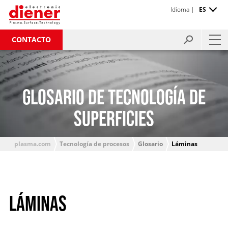
Idioma |
ES
CONTACTO
GLOSARIO DE TECNOLOGÍA DE
SUPERFICIES
plasma.com
Tecnología de procesos
Glosario
Láminas
LÁMINAS