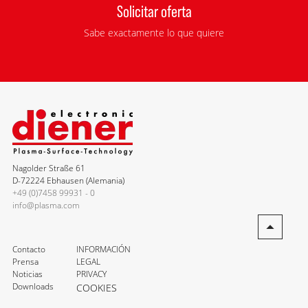
Solicitar oferta
Sabe exactamente lo que quiere
Nagolder Straße 61
D-72224 Ebhausen (Alemania)
+49 (0)7458 99931 - 0
info@plasma.com
Contacto
INFORMACIÓN
Prensa
LEGAL
Noticias
PRIVACY
Downloads
COOKIES