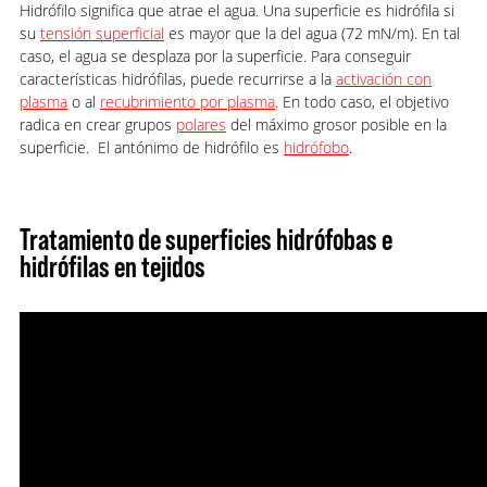
Hidrófilo significa que atrae el agua. Una superficie es hidrófila si
su
tensión superficial
es mayor que la del agua (72 mN/m). En tal
caso, el agua se desplaza por la superficie. Para conseguir
características hidrófilas, puede recurrirse a la
activación con
plasma
o al
recubrimiento por plasma
. En todo caso, el objetivo
radica en crear grupos
polares
del máximo grosor posible en la
superficie. El antónimo de hidrófilo es
hidrófobo
.
Tratamiento de superficies hidrófobas e
hidrófilas en tejidos