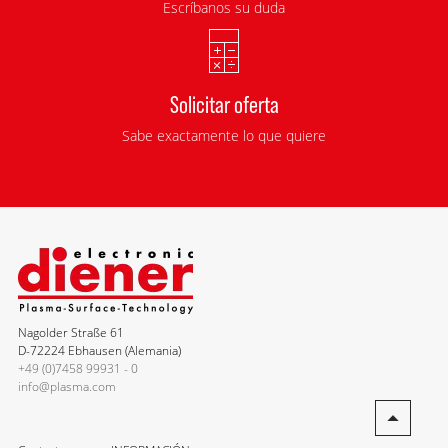
Escríbanos su duda
Solicitar oferta
Sabe exactamente lo que quiere
Nagolder Straße 61
D-72224 Ebhausen (Alemania)
+49 (0)7458 99931 - 0
info@plasma.com