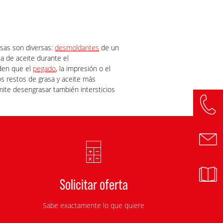
usas son diversas:
desmoldantes
de un
la de aceite durante el
iden que el
pegado
, la impresión o el
los restos de grasa y aceite más
mite desengrasar también intersticios
Solicitar oferta
Sabe exactamente lo que quiere