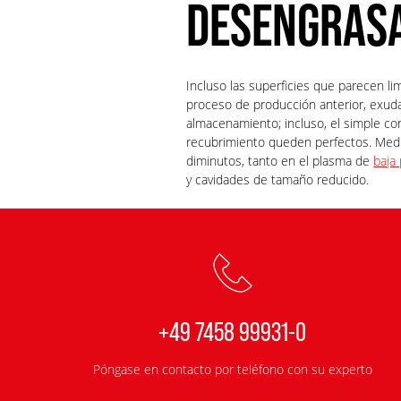
DESENGRAS
Incluso las superficies que parecen li
proceso de producción anterior, exudac
almacenamiento; incluso, el simple co
recubrimiento queden perfectos. Me
diminutos, tanto en el plasma de
baja
y cavidades de tamaño reducido.
+49 7458 99931-0
Póngase en contacto por teléfono con su experto