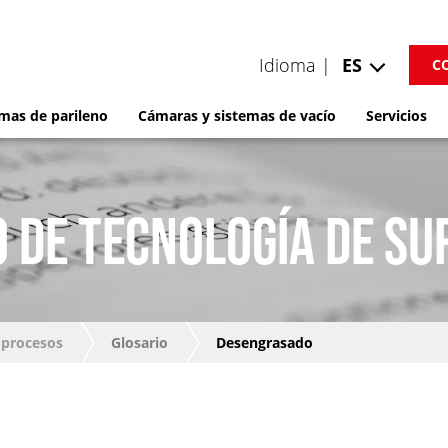
Idioma |
ES
C
mas de parileno
Cámaras y sistemas de vacío
Servicios
 DE TECNOLOGÍA DE SU
 procesos
Glosario
Desengrasado