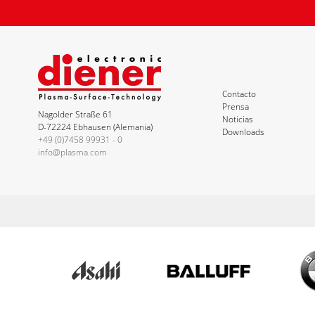
Contacto
Prensa
Nagolder Straße 61
Noticias
D-72224 Ebhausen (Alemania)
Downloads
+49 (0)7458 99931 - 0
info@plasma.com