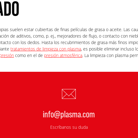
ADO
mpias suelen estar cubiertas de finas películas de grasa o aceite. Las ca
ión de aditivos, como, p. ej., mejoradores de flujo, o contacto con nieb
ntacto con los dedos. Hasta los recubrimientos de grasa más finos imp
diante
tratamientos de limpieza con plasma
, es posible eliminar incluso 
 presión
como en el de
presión atmosférica
. La limpieza con plasma per
info@plasma.com
Escríbanos su duda