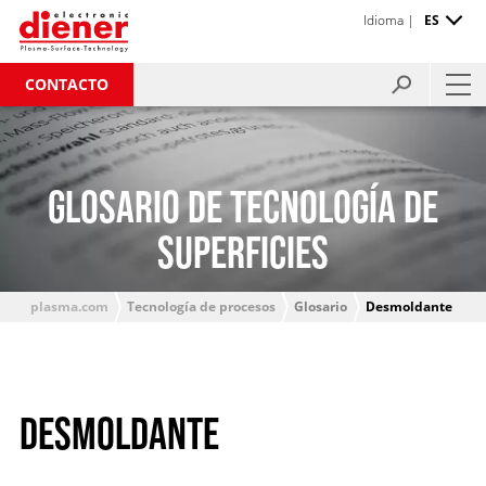
Idioma |
ES
CONTACTO
GLOSARIO DE TECNOLOGÍA DE
SUPERFICIES
plasma.com
Tecnología de procesos
Glosario
Desmoldante
DESMOLDANTE