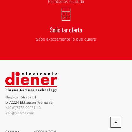
Escríbanos su duda
Solicitar oferta
Sabe exactamente lo que quiere
Nagolder Straße 61
D-72224 Ebhausen (Alemania)
+49 (0)7458 99931 - 0
info@plasma.com
Contacto
INFORMACIÓN