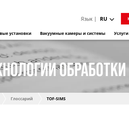
Язык |
RU
вые установки
Вакуумные камеры и системы
Услуги
ХНОЛОГИИ ОБРАБОТКИ
Глоссарий
TOF-SIMS