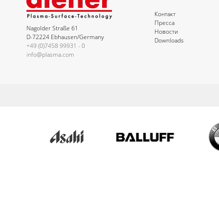
Контакт
Пресса
Nagolder Straße 61
Новости
D-72224 Ebhausen/Germany
Downloads
+49 (0)7458 99931 - 0
info@plasma.com