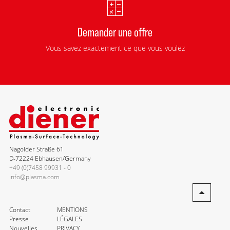
Demander une offre
Vous savez exactement ce que vous voulez
Nagolder Straße 61
D-72224 Ebhausen/Germany
+49 (0)7458 99931 - 0
info@plasma.com
Contact
MENTIONS
Presse
LÉGALES
Nouvelles
PRIVACY