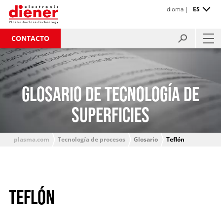
Idioma |
ES
CONTACTO
GLOSARIO DE TECNOLOGÍA DE
SUPERFICIES
plasma.com
Tecnología de procesos
Glosario
Teflón
TEFLÓN