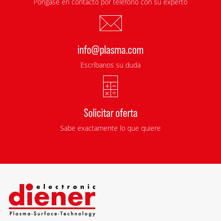
Póngase en contacto por teléfono con su experto
info@plasma.com
Escríbanos su duda
Solicitar oferta
Sabe exactamente lo que quiere