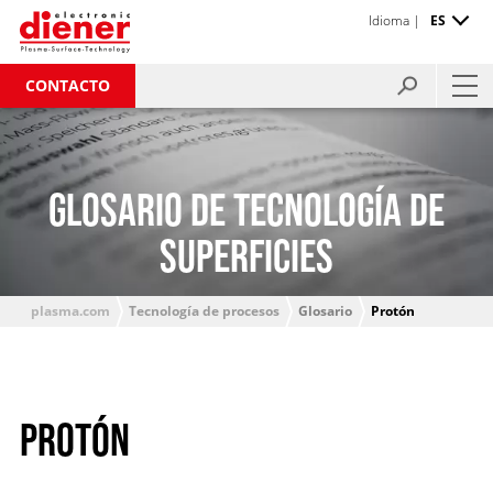
Idioma |
ES
CONTACTO
GLOSARIO DE TECNOLOGÍA DE
SUPERFICIES
plasma.com
Tecnología de procesos
Glosario
Protón
PROTÓN