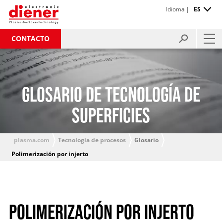
Idioma |
ES
CONTACTO
GLOSARIO DE TECNOLOGÍA DE
SUPERFICIES
plasma.com
Tecnología de procesos
Glosario
Polimerización por injerto
POLIMERIZACIÓN POR INJERTO