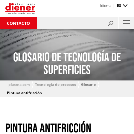
Idioma |
ES
CONTACTO
GLOSARIO DE TECNOLOGÍA DE
SUPERFICIES
plasma.com
Tecnología de procesos
Glosario
Pintura antifricción
PINTURA ANTIFRICCIÓN