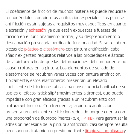
El coeficiente de fricción de muchos materiales puede reducirse
recubriéndolos con pinturas antifricción especiales. Las pinturas
antifricción están sujetas a requisitos muy específicos en cuanto
a abrasión y
adhesión
, ya que están expuestas a fuerzas de
fricción en el funcionamiento normal, y su desprendimiento o
descamación provocaría pérdida de funcionalidad. Si se recubren
piezas de
plástico
o
elastómero
con pintura antifricción, cabe
añadir exigentes requisitos relativos a las propiedades elásticas
de la pintura, a fin de que las deformaciones del componente no
causen roturas en la pintura. Los elementos de sellado de
elastómeros se recubren varias veces con pintura antifricción.
Típicamente, estos elastómeros presentan un elevado
coeficiente de fricción estática. Una consecuencia habitual de su
uso es el efecto "stick slip" (movimientos a tirones), que puede
impedirse con gran eficacia gracias a un recubrimiento con
pintura antifricción. Con frecuencia, la pintura antifricción
presenta un coeficiente de fricción reducido porque cuenta con
una proporción de fluoropolímeros (p. ej.,
PTFE
). Para garantizar la
adhesión necesaria de la pintura antifricción, casi siempre resulta
necesario un tratamiento previo mediante
limpieza con plasma
y