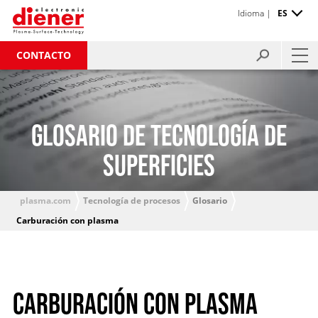
Idioma |
ES
CONTACTO
GLOSARIO DE TECNOLOGÍA DE
SUPERFICIES
plasma.com
Tecnología de procesos
Glosario
Carburación con plasma
CARBURACIÓN CON PLASMA