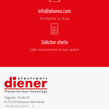
info@plasma.com
Escríbanos su duda
Solicitar oferta
Sabe exactamente lo que quiere
Nagolder Straße 61
D-72224 Ebhausen (Alemania)
+49 (0)7458 99931 - 0