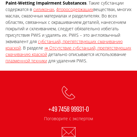
Paint-Wetting Impairment Substances
. Такие субстанции
содержатся в
силиконах
,
фторосодержащих
веществах, многих
маслах, смазочных материалах и разделителях. Во всех
областях, связанных с окрашиванием деталей, нанесением
покрытий и склеиванием, следует обязательно избегать
присутствия PWIS и удалять их. PWIS – это англоязычный
эквивалент для
субстанций, препятствующих смачиванию
краской
. В разделе
⇒ Отсутствие субстанций, препятствующих
смачиванию краской
детально описывается использование
плазменной техники
для удаления PWIS.
+49 7458 99931-0
Поговорите с экспертом