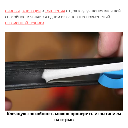
очистки
,
активации
и
травления
с целью улучшения клеящей
способности является одним из основных применений
плазменной техники
.
Клеящую способность можно проверить испытанием
на отрыв