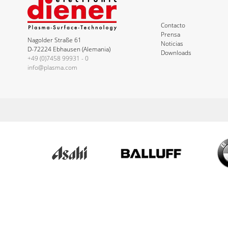
Contacto
Prensa
Nagolder Straße 61
Noticias
D-72224 Ebhausen (Alemania)
Downloads
+49 (0)7458 99931 - 0
info@plasma.com