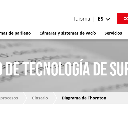
Idioma |
ES
C
mas de parileno
Cámaras y sistemas de vacío
Servicios
 DE TECNOLOGÍA DE SU
 procesos
Glosario
Diagrama de Thornton