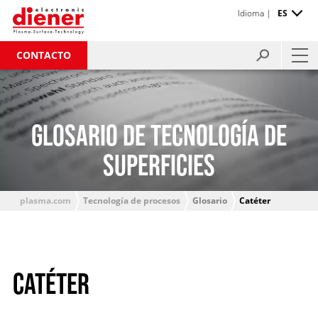
Idioma |
ES
CONTACTO
GLOSARIO DE TECNOLOGÍA DE
SUPERFICIES
plasma.com
Tecnología de procesos
Glosario
Catéter
CATÉTER