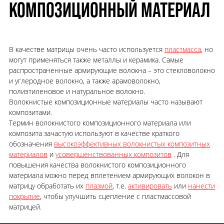
КОМПОЗИЦИОННЫЙ МАТЕРИАЛ
В качестве матрицы очень часто используется
пластмасса
, но
могут применяться также металлы и керамика. Самые
распространенные армирующие волокна – это стекловолокно
и углеродное волокно, а также арамоволокно,
полиэтиленовое и натуральное волокно.
Волокнистые композиционные материалы часто называют
композитами.
Термин волокнистого композиционного материала или
композита зачастую используют в качестве краткого
обозначения
высокоэффективных волокнистых композитных
материалов
и
усовершенствованных композитов
. Для
повышения качества волокнистого композиционного
материала можно перед вплетением армирующих волокон в
матрицу обработать их
плазмой
, т.е.
активировать
или
нанести
покрытие
, чтобы улучшить сцепление с пластмассовой
матрицей.