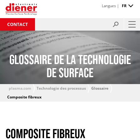
Langues |
FR
CONTACT
GLOSSAIRE DE LA TECHNOLOGIE
DE SURFACE
plasma.com
Technologie des processus
Glossaire
Composite fibreux
COMPOSITE FIBREUX