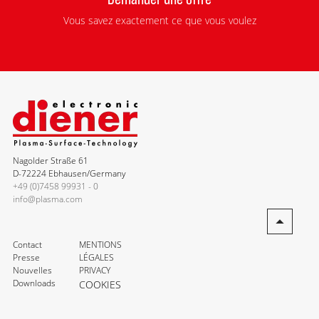
Vous savez exactement ce que vous voulez
Nagolder Straße 61
D-72224 Ebhausen/Germany
+49 (0)7458 99931 - 0
info@plasma.com
Contact
MENTIONS
Presse
LÉGALES
Nouvelles
PRIVACY
Downloads
COOKIES