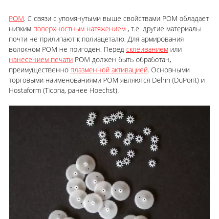
POM
. С связи с упомянутыми выше свойствами POM обладает
низким
поверхностным натяжением
, т.е. другие материалы
почти не прилипают к полиацеталю. Для армирования
волокном POM не пригоден. Перед
склеиванием
или
нанесением печати
POM должен быть обработан,
преимущественно
плазменной активацией
. Основными
торговыми наименованиями POM являются Delrin (DuPont) и
Hostaform (Ticona, ранее Hoechst).