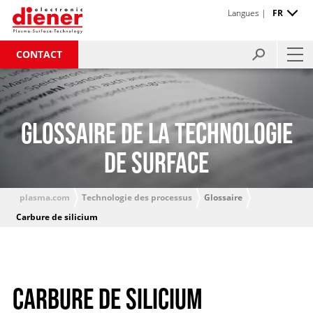
Langues |
FR
CONTACT
GLOSSAIRE DE LA TECHNOLOGIE
DE SURFACE
plasma.com
Technologie des processus
Glossaire
Carbure de silicium
CARBURE DE SILICIUM