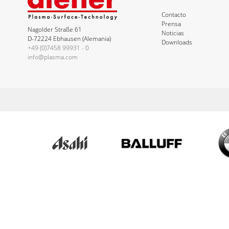
Contacto
Prensa
Nagolder Straße 61
Noticias
D-72224 Ebhausen (Alemania)
Downloads
+49 (0)7458 99931 - 0
info@plasma.com