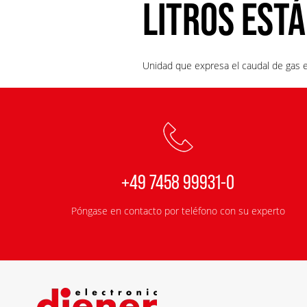
LITROS EST
Unidad que expresa el caudal de gas
+49 7458 99931-0
Póngase en contacto por teléfono con su experto