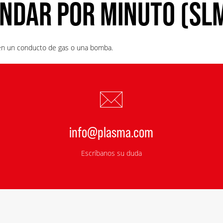
ÁNDAR POR MINUTO (SL
 en un conducto de gas o una bomba.
info@plasma.com
Escríbanos su duda