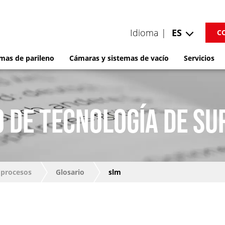
Idioma |
ES
C
mas de parileno
Cámaras y sistemas de vacío
Servicios
 DE TECNOLOGÍA DE SU
 procesos
Glosario
slm