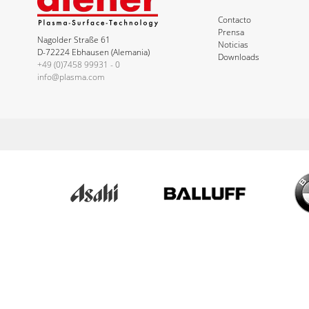
Contacto
Prensa
Nagolder Straße 61
Noticias
D-72224 Ebhausen (Alemania)
Downloads
+49 (0)7458 99931 - 0
info@plasma.com