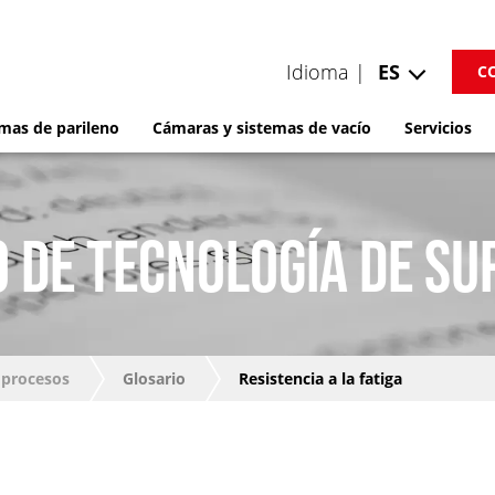
Idioma |
ES
C
mas de parileno
Cámaras y sistemas de vacío
Servicios
 DE TECNOLOGÍA DE SU
 procesos
Glosario
Resistencia a la fatiga