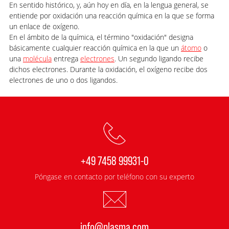
En sentido histórico, y, aún hoy en día, en la lengua general, se
entiende por oxidación una reacción química en la que se forma
un enlace de oxígeno.
En el ámbito de la química, el término "oxidación" designa
básicamente cualquier reacción química en la que un
átomo
o
una
molécula
entrega
electrones
. Un segundo ligando recibe
dichos electrones. Durante la oxidación, el oxígeno recibe dos
electrones de uno o dos ligandos.
+49 7458 99931-0
Póngase en contacto por teléfono con su experto
info@plasma.com