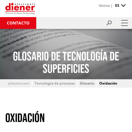
Idioma |
ES
CONTACTO
GLOSARIO DE TECNOLOGÍA DE
SUPERFICIES
plasma.com
Tecnología de procesos
Glosario
Oxidación
OXIDACIÓN