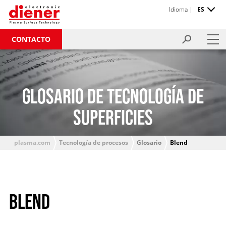
Idioma |
ES
CONTACTO
GLOSARIO DE TECNOLOGÍA DE
SUPERFICIES
plasma.com
Tecnología de procesos
Glosario
Blend
BLEND