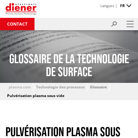
Langues |
FR
CONTACT
GLOSSAIRE DE LA TECHNOLOGIE
DE SURFACE
plasma.com
Technologie des processus
Glossaire
Pulvérisation plasma sous vide
PULVÉRISATION PLASMA SOUS