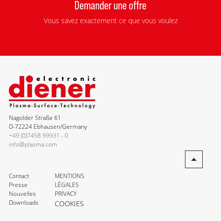
Demander une offre
Vous savez exactement ce que vous voulez
Nagolder Straße 61
D-72224 Ebhausen/Germany
+49 (0)7458 99931 - 0
info@plasma.com
Contact
MENTIONS
Presse
LÉGALES
Nouvelles
PRIVACY
Downloads
COOKIES