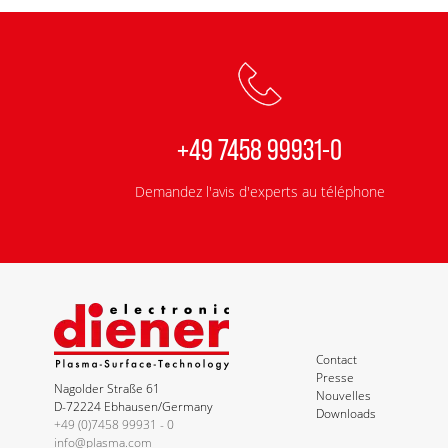
+49 7458 99931-0
Demandez l'avis d'experts au téléphone
Contact
Presse
Nagolder Straße 61
Nouvelles
D-72224 Ebhausen/Germany
Downloads
+49 (0)7458 99931 - 0
info@plasma.com