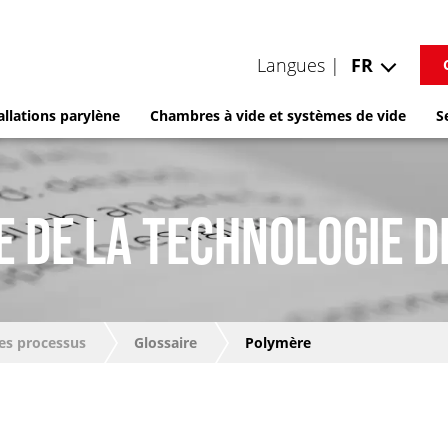
Langues |
FR
allations parylène
Chambres à vide et systèmes de vide
S
E DE LA TECHNOLOGIE D
es processus
Glossaire
Polymère