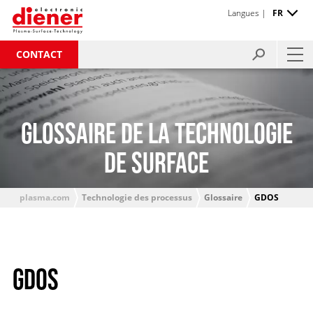
Langues |
FR
CONTACT
GLOSSAIRE DE LA TECHNOLOGIE
DE SURFACE
plasma.com
Technologie des processus
Glossaire
GDOS
GDOS