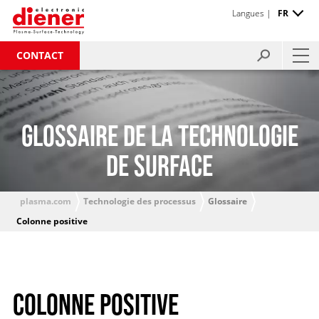
Langues |
FR
CONTACT
GLOSSAIRE DE LA TECHNOLOGIE
DE SURFACE
plasma.com
Technologie des processus
Glossaire
Colonne positive
COLONNE POSITIVE