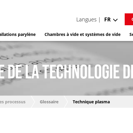
Langues |
FR
allations parylène
Chambres à vide et systèmes de vide
S
E DE LA TECHNOLOGIE D
es processus
Glossaire
Technique plasma