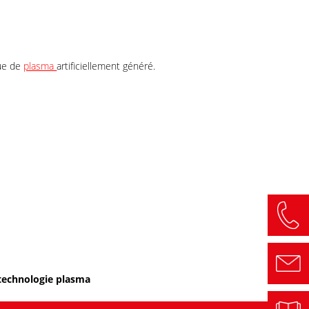
que de
plasma
artificiellement généré.
a technologie plasma