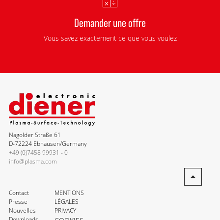
Demander une offre
Vous savez exactement ce que vous voulez
Nagolder Straße 61
D-72224 Ebhausen/Germany
+49 (0)7458 99931 - 0
info@plasma.com
Contact
MENTIONS
Presse
LÉGALES
Nouvelles
PRIVACY
Downloads