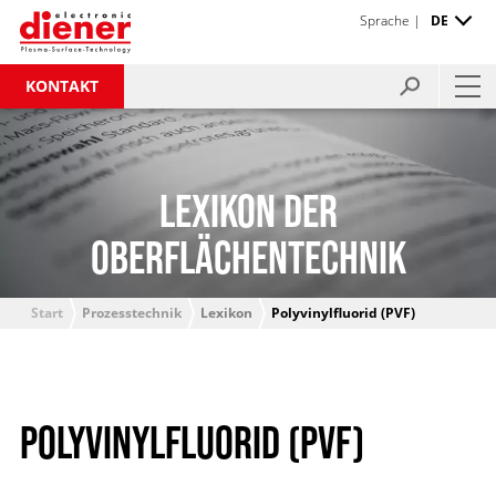
Sprache |
DE
KONTAKT
LEXIKON DER
OBERFLÄCHENTECHNIK
Start
Prozesstechnik
Lexikon
Polyvinylfluorid (PVF)
POLYVINYLFLUORID (PVF)