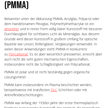
(PMMA)
Bekannter unter der Abkürzung PMMA, Acrylglas, Polyacryl oder
dem Handelsnamen Plexiglas. Polymethylmethacrylat ist ein
amorpher
und in reiner Form völlig klarer Kunststoff mit besserer
Durchlässigkeit für sichtbares Licht als Mineralglas. Aus diesem
Grunde wird dieser Kunststoff in großem Umfang für optische
Bauteile wie Linsen, Brillengläser, Verglasungen verwendet. In
vielen dieser Anwendungen steht PMMA in Konkurrenz
zu
Polycarbonat
. Es ist aber wesentlich preiswerter, erreicht aber
auch nicht die sehr guten mechanischen Eigenschaften,
insbesondere nicht die Schlagfestigkeit von Polycarbonat.
PMMA ist polar und ist nicht beständig gegen organische
Lösungsmittel.
PMMA kann insbesondere im Plasma beschichtet werden,
beispielsweise mit kratzfesten
DLC
-Schichten oder mit
Antireflexbeschichtungen.
PMMA war Anfang der 1930er-Jahre der erste thermoplastisch
formbare transparente Kunststoff, der erstmals die Herstellung