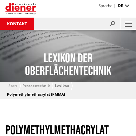
Sprache |
DE
KONTAKT
LEXIKON DER
OBERFLÄCHENTECHNIK
Start
Prozesstechnik
Lexikon
Polymethylmethacrylat (PMMA)
POLYMETHYLMETHACRYLAT